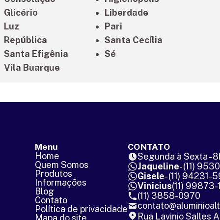
Glicério
Liberdade
Luz
Pari
República
Santa Cecília
Santa Efigênia
Sé
Vila Buarque
Menu
CONTATO
Home
Segunda à Sexta - 8
Quem Somos
Jaqueline
- (11) 953
Produtos
Gisele
- (11) 94231-
Informações
Vinicius
(11) 99873-
Blog
(11) 3858-0970
Contato
contato@aluminioal
Política de privacidade
Rua Lavinio Salles A
Mapa do site