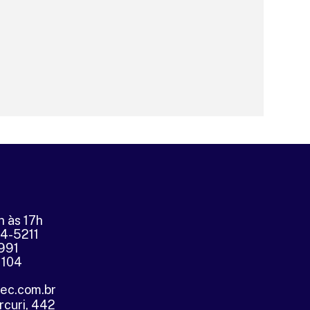
h às 17h
04-5211
5991
1104
tec.com.br
rcuri, 442