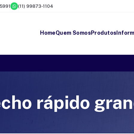
-5991
(11) 99873-1104
Home
Quem Somos
Produtos
Infor
cho rápido gra