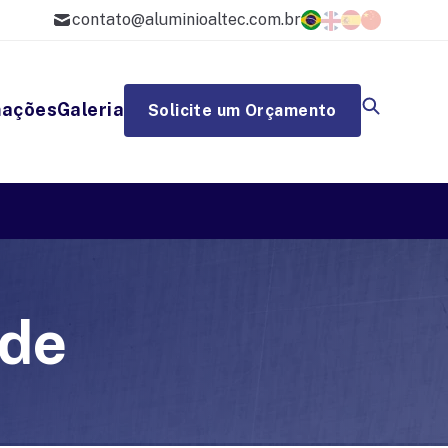
contato@aluminioaltec.com.br
mações
Galeria
Solicite um Orçamento
nde