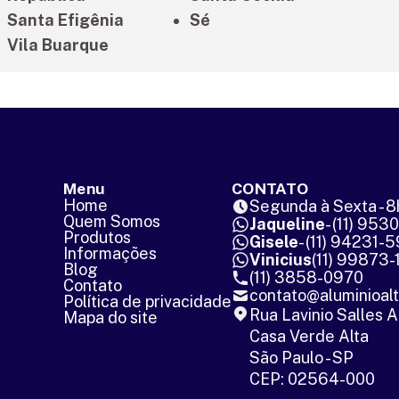
Santa Efigênia
Sé
Vila Buarque
Menu
CONTATO
Home
Segunda à Sexta - 8
Quem Somos
Jaqueline
- (11) 953
Produtos
Gisele
- (11) 94231-
Informações
Vinicius
(11) 99873-
Blog
(11) 3858-0970
Contato
contato@aluminioal
Política de privacidade
Rua Lavinio Salles A
Mapa do site
Casa Verde Alta
São Paulo - SP
CEP: 02564-000