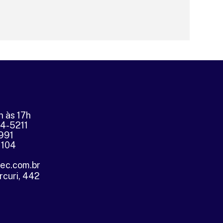
h às 17h
04-5211
5991
1104
tec.com.br
rcuri, 442