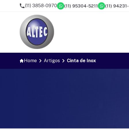
(11) 3858-0970
(11) 95304-5211
(11) 94231
Home
Artigos
Cinta de Inox