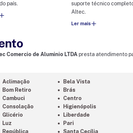
do país.
suporte técnico complet
Altec.
Ler mais
ento
ec Comercio de Aluminio LTDA
presta atendimento pa
Aclimação
Bela Vista
Bom Retiro
Brás
Cambuci
Centro
Consolação
Higienópolis
Glicério
Liberdade
Luz
Pari
República
Santa Cecília