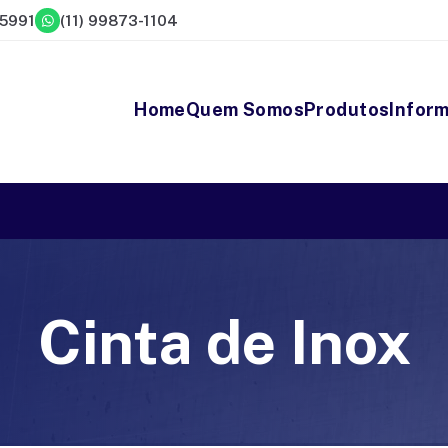
-5991
(11) 99873-1104
Home
Quem Somos
Produtos
Infor
Cinta de Inox