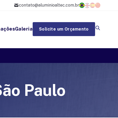
contato@aluminioaltec.com.br
mações
Galeria
Solicite um Orçamento
São Paulo