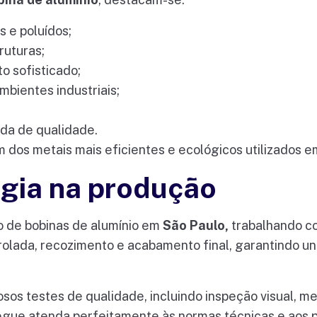
 e poluídos;
ruturas;
o sofisticado;
mbientes industriais;
rda de qualidade.
m dos metais mais eficientes e ecológicos utilizados 
ogia na produção
o de bobinas de alumínio em
São Paulo,
trabalhando co
rolada, recozimento e acabamento final, garantindo u
sos testes de qualidade, incluindo inspeção visual, m
tregue atenda perfeitamente às normas técnicas e aos