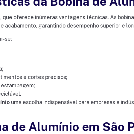
ísticas da Bobina de Alu
e, que oferece inúmeras vantagens técnicas. As bobina
e acabamento, garantindo desempenho superior e longa
m-se:
a;
stimentos e cortes precisos;
 e estampagem;
ciclável.
ínio
uma escolha indispensável para empresas e indús
na de Alumínio em São 