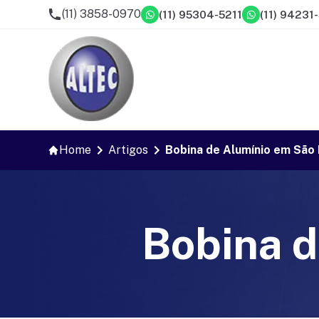
(11) 3858-0970
(11) 95304-5211
(11) 94231
Home
Artigos
Bobina de Alumínio em São
Bobina d