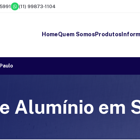
-5991
(11) 99873-1104
Home
Quem Somos
Produtos
Infor
 Paulo
e Alumínio em 