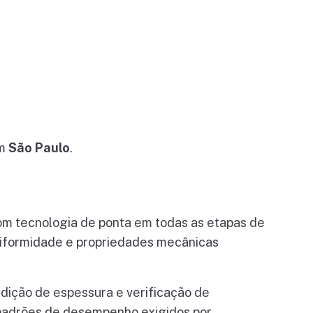
em
São Paulo
.
m tecnologia de ponta em todas as etapas de
niformidade e propriedades mecânicas
edição de espessura e verificação de
 padrões de desempenho exigidos por