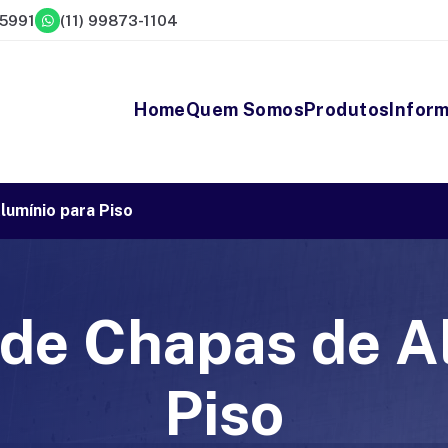
-5991
(11) 99873-1104
Home
Quem Somos
Produtos
Infor
lumínio para Piso
de Chapas de A
Piso