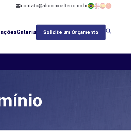
contato@aluminioaltec.com.br
mações
Galeria
Solicite um Orçamento
mínio