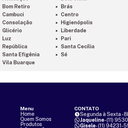
Bom Retiro
Brás
Cambuci
Centro
Consolação
Higienópolis
Glicério
Liberdade
Luz
Pari
República
Santa Cecília
Santa Efigênia
Sé
Vila Buarque
Menu
CONTATO
Home
Segunda à Sexta - 8
Quem Somos
Jaqueline
- (11) 953
Produtos
Gisele
- (11) 94231-