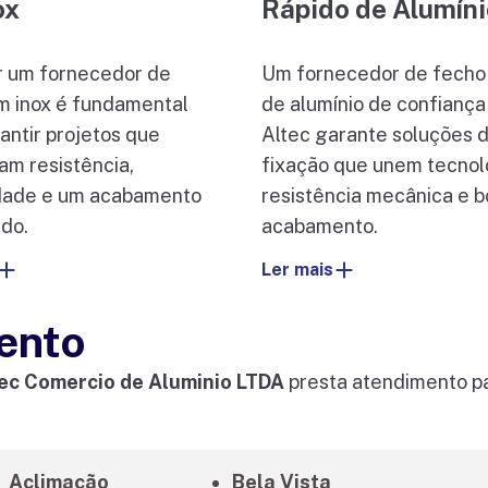
ox
Rápido de Alumíni
r um fornecedor de
Um fornecedor de fecho 
m inox é fundamental
de alumínio de confianç
antir projetos que
Altec garante soluções 
m resistência,
fixação que unem tecnol
idade e um acabamento
resistência mecânica e 
ado.
acabamento.
Ler mais
ento
ec Comercio de Aluminio LTDA
presta atendimento pa
Aclimação
Bela Vista