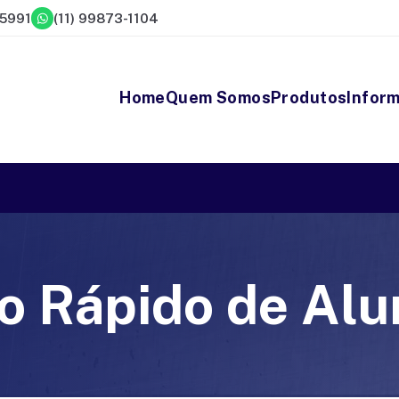
-5991
(11) 99873-1104
Home
Quem Somos
Produtos
Infor
o Rápido de Alu