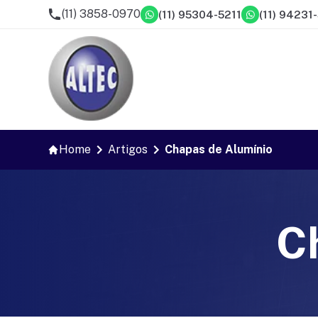
(11) 3858-0970
(11) 95304-5211
(11) 94231
Home
Artigos
Chapas de Alumínio
C