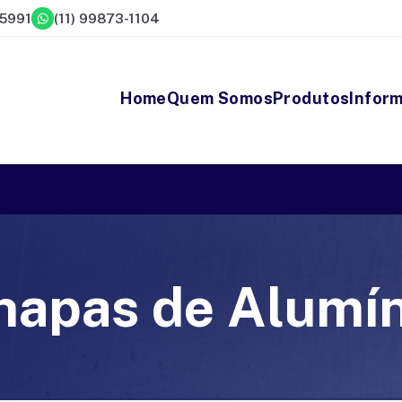
-5991
(11) 99873-1104
Home
Quem Somos
Produtos
Infor
hapas de Alumín