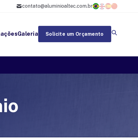
contato@aluminioaltec.com.br
mações
Galeria
Solicite um Orçamento
io